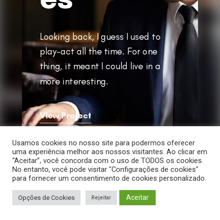
Looking back, I guess I used to
play-act all the time. For one
thing, it meant I could live in a
more interesting.
View Project
Usamos cookies no nosso site para podermos oferecer
next
uma experiência melhor aos nossos visitantes. Ao clicar em
“Aceitar”, você concorda com o uso de TODOS os cookies.
No entanto, você pode visitar "Configurações de cookies"
para fornecer um consentimento de cookies personalizado.
Aceitar
Opções de Cookies
Rejeitar