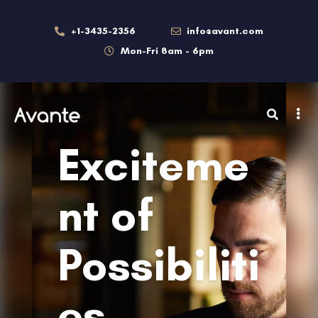
+1-3435-2356
info@avant.com
Mon-Fri 8am - 6pm
Exciteme
nt of
Possibiliti
es